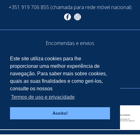
+351 919 706 855 (chamada para rede móvel nacional)
Encomendas e envios
Termos de uso e privacidade
Este site utiliza cookies para lhe
Política de privacidade
proporcionar uma melhor experiência de
navegação. Para saber mais sobre cookies,
Livro de Reclamações
quais as suas finalidades e como geri-los,
consulte os nossos
/
copyright © 2026 Casa12
by OneDesign
Termos de uso e privacidade
Aceito!