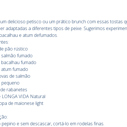
um delicioso petisco ou um prático brunch com essas tostas 
r adaptadas a diferentes tipos de peixe. Sugerimos experime
 bacalhau e atum defumados.
ntes:
 de pão rústico
e salmão fumado
e bacalhau fumado
e atum fumado
 ovas de salmão
o pequeno
 de rabanetes
te LONGA VIDA Natural
sopa de maionese light
ção:
o pepino e sem descascar, cortá-lo em rodelas finas.