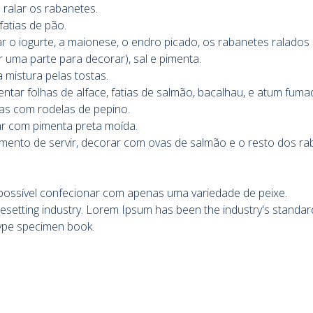
e ralar os rabanetes.
 fatias de pão.
ar o iogurte, a maionese, o endro picado, os rabanetes ralados
r uma parte para decorar), sal e pimenta.
 a mistura pelas tostas.
entar folhas de alface, fatias de salmão, bacalhau, e atum fuma
as com rodelas de pepino.
har com pimenta preta moída.
ento de servir, decorar com ovas de salmão e o resto dos ra
possível confecionar com apenas uma variedade de peixe.
ypesetting industry. Lorem Ipsum has been the industry's stand
 type specimen book.