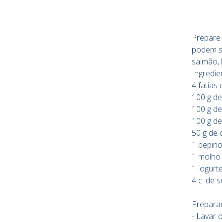
Prepare 
podem se
salmão,
Ingredie
4 fatias
100 g d
100 g d
100 g d
50 g de
1 pepin
1 molho
1 iogur
4 c. de 
Prepara
- Lavar 