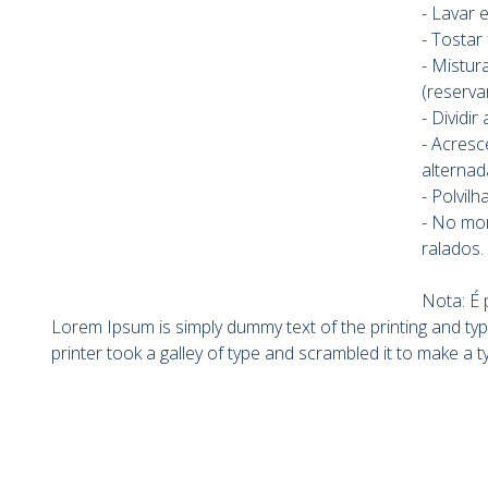
- Lavar 
- Tostar
- Mistur
(reserva
- Dividir
- Acresc
alternad
- Polvil
- No mom
ralados.
Nota: É 
Lorem Ipsum is simply dummy text of the printing and t
printer took a galley of type and scrambled it to make a