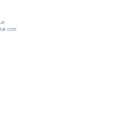
que
ntar com