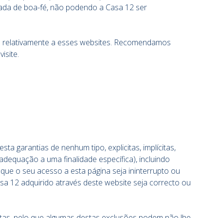
ctuada de boa-fé, não podendo a Casa 12 ser
des relativamente a esses websites. Recomendamos
isite.
a garantias de nenhum tipo, explicitas, implícitas,
adequação a uma finalidade específica), incluindo
que o seu acesso a esta página seja ininterrupto ou
asa 12 adquirido através deste website seja correcto ou
citas, pelo que algumas destas exclusões podem não lhe