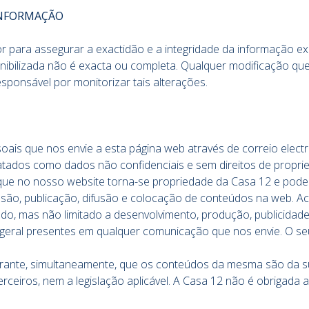
INFORMAÇÃO
 para assegurar a exactidão e a integridade da informação e
nibilizada não é exacta ou completa. Qualquer modificação qu
esponsável por monitorizar tais alterações.
is que nos envie a esta página web através de correio electr
atados como dados não confidenciais e sem direitos de propri
ue no nosso website torna-se propriedade da Casa 12 e poderá
são, publicação, difusão e colocação de conteúdos na web. Acr
do, mas não limitado a desenvolvimento, produção, publicidade e
 geral presentes em qualquer comunicação que nos envie. O s
ante, simultaneamente, que os conteúdos da mesma são da sua
erceiros, nem a legislação aplicável. A Casa 12 não é obrigada a