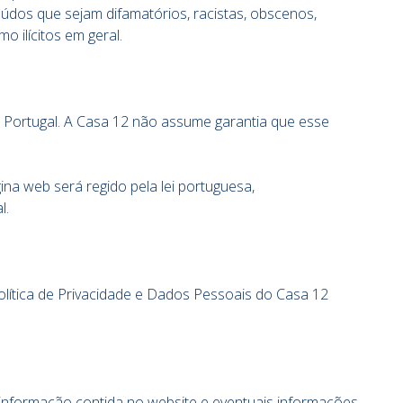
eúdos que sejam difamatórios, racistas, obscenos,
 ilícitos em geral.
 Portugal. A Casa 12 não assume garantia que esse
ina web será regido pela lei portuguesa,
l.
Política de Privacidade e Dados Pessoais do Casa 12
a informação contida no website e eventuais informações