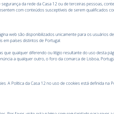
de segurança da rede da Casa 12 ou de terceiras pessoas, cont
entem com conteúdos susceptíveis de serem qualificados como
gina web são disponibilizados unicamente para os usuários de
 em países distintos de Portugal.
 que qualquer diferendo ou litígio resultante do uso desta pág
ncia a qualquer outro, o foro da comarca de Lisboa, Portuga
kies. A Política da Casa 12 no uso de cookies está definida na 
es. Por favor, visite esta página com regularidade para rever 