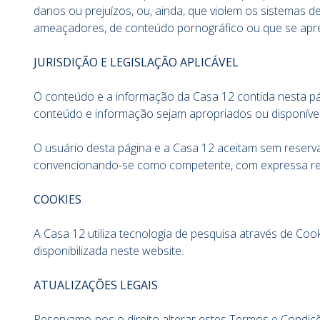
danos ou prejuízos, ou, ainda, que violem os sistemas 
ameaçadores, de conteúdo pornográfico ou que se apres
JURISDIÇÃO E LEGISLAÇÃO APLICÁVEL
O conteúdo e a informação da Casa 12 contida nesta pá
conteúdo e informação sejam apropriados ou disponíveis
O usuário desta página e a Casa 12 aceitam sem reservas
convencionando-se como competente, com expressa renú
COOKIES
A Casa 12 utiliza tecnologia de pesquisa através de Coo
disponibilizada neste website.
ATUALIZAÇÕES LEGAIS
Reservamo-nos o direito alterar estes Termos e Condiçõ