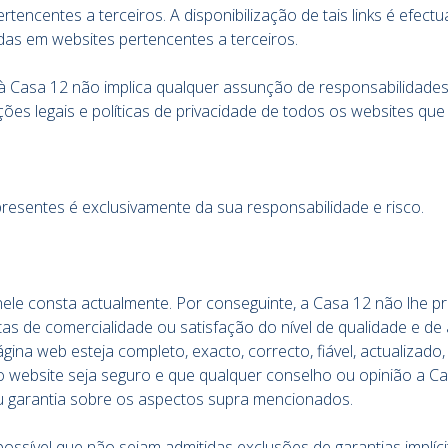
ertencentes a terceiros. A disponibilização de tais links é efe
das em websites pertencentes a terceiros.
os à Casa 12 não implica qualquer assunção de responsabilida
es legais e políticas de privacidade de todos os websites que v
presentes é exclusivamente da sua responsabilidade e risco.
le consta actualmente. Por conseguinte, a Casa 12 não lhe prest
tas de comercialidade ou satisfação do nível de qualidade e de 
a web esteja completo, exacto, correcto, fiável, actualizado, 
 o website seja seguro e que qualquer conselho ou opinião a C
 garantia sobre os aspectos supra mencionados.
ossível que não sejam admitidas exclusões de garantias implí