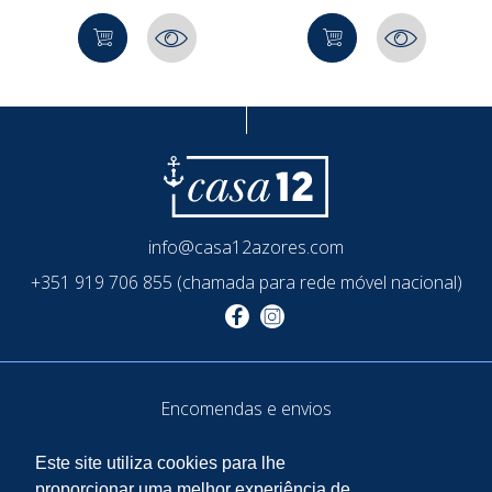
info@casa12azores.com
+351 919 706 855 (chamada para rede móvel nacional)
Encomendas e envios
Termos de uso e privacidade
Este site utiliza cookies para lhe
Política de privacidade
proporcionar uma melhor experiência de