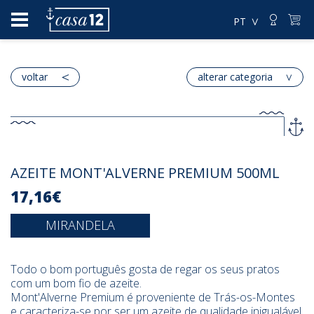
PT
voltar
alterar categoria
AZEITE MONT'ALVERNE PREMIUM 500ML
17,16€
MIRANDELA
Todo o bom português gosta de regar os seus pratos
com um bom fio de azeite.
Mont'Alverne Premium é proveniente de Trás-os-Montes
e caracteriza-se por ser um azeite de qualidade inigualável,