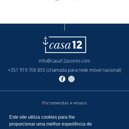
info@casa12azores.com
+351 919 706 855 (chamada para rede móvel nacional)
Encomendas e envios
Termos de uso e privacidade
Este site utiliza cookies para lhe
Política de privacidade
proporcionar uma melhor experiência de